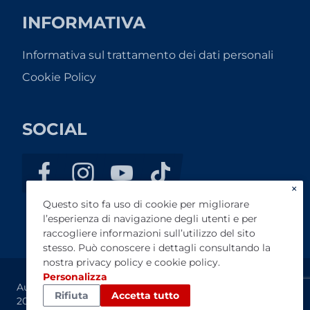
INFORMATIVA
Informativa sul trattamento dei dati personali
Cookie Policy
SOCIAL
×
Questo sito fa uso di cookie per migliorare
l’esperienza di navigazione degli utenti e per
raccogliere informazioni sull’utilizzo del sito
stesso. Può conoscere i dettagli consultando la
nostra
privacy policy
e
cookie policy
.
Personalizza
Autostandar 2.0 s.r.l. - Rea TO-1198328 - Cap. Soc. €
Rifiuta
Accetta tutto
200.000,00 - Sede legale Via Cernaia 14 – 10122 Torino